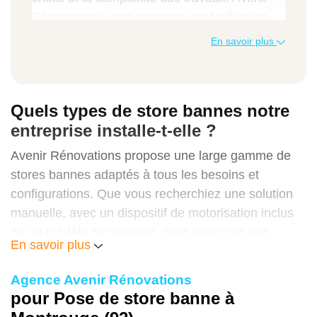
Rénovations vous propose une tarification
transparente et compétitive, adaptée à votre
En savoir plus
budget. Voici un aperçu des prix pratiqués
pour la pose de store banne à Montrouge :
Quels types de store bannes notre
Types de travaux
entreprise installe-t-elle ?
Coût moyen
Avenir Rénovations propose une large gamme de
stores bannes adaptés à tous les besoins et
configurations. Que vous recherchiez une solution
manuelle, avec un dispositif de motorisation inclus
Installation simple des stores bannes
ou un modèle sur mesure, nous assurons une
En savoir plus
installation personnalisée.
450 €
Agence Avenir Rénovations
Pose de stores bannes sur mesure
pour Pose de store banne à
Un
store banne sur mesure
vous permet d'adapter