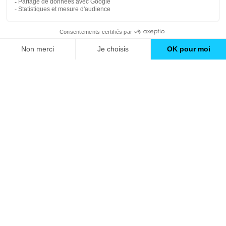
Travaux d'aménagement de cuisine à
Montrouge (92)
Trouver une agence
Travaux d'isolation à Montrouge (92)
GO
Boutique en ligne
Pourquoi Avenir Rénovations
Chiffrer votre projet
Nos conseils
À propos d'Avenir Rénovations
Informations complémentaires