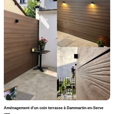
préserve la toile, le lambrequin et les bras pour
garantir un fonctionnement optimal sur le long
terme. En optant pour un modèle personnalisé, vous
bénéficiez d'un équipement parfaitement adapté à
votre façade et à vos besoins spécifiques.
Pose de store banne sur mesure semi-coffre
Le store banne
semi-coffre
sur mesure est parfait
pour la protection des éléments intérieurs de votre
logement. Contrairement au modèle coffre intégral,
il protège uniquement la toile, laissant les bras
apparents. Grâce à une
fabrication sur mesure
, il
s'adapte précisément à votre façade et à vos
besoins spécifiques. Avenir Rénovations vous
garantit une installation précise et durable à
Montrouge (92).
Aménagement d'un coin terrasse à Dammartin-en-Serve