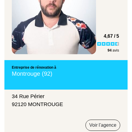
15 000 à 25 000 euros
Pose de pompe à chaleur réversible air-
4,67 / 5
eau
94
avis
8200 à 11 300 euros
Entreprise de rénovation à
Montrouge (92)
Ce tarif inclut généralement la fourniture,
34 Rue Périer
l'installation et la mise en service par un
92120 MONTROUGE
professionnel. Les avis en ligne sont
unanimes : pour la pose ou l'entretien de
votre système de chauffage à Montrouge,
Voir l'agence
notre entreprise de rénovation est la