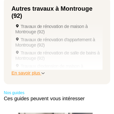
Autres travaux à Montrouge
(92)
Travaux de rénovation de maison à
Montrouge (92)
Travaux de rénovation d'appartement à
Montrouge (92)
Travaux de rénovation de salle de bains à
Montrouge (92)
Travaux d'extension de maison à
Montrouge (92)
En savoir plus
Travaux de rénovation intérieure à
Montrouge (92)
Aménagement de combles à Montrouge
Nos guides
(92)
Ces guides peuvent vous intéresser
Aide isolation extérieure à Montrouge (92)
Diagnostic énergétique à Montrouge (92)