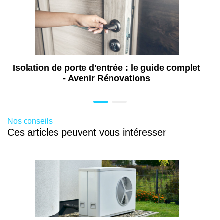
Aide pour l'installation d'un poêle à bois à
Montrouge (92)
Aide installation pompe à chaleur à
Montrouge (92)
Aide isolation de combles à Montrouge
Isolation de porte d'entrée : le guide complet
(92)
- Avenir Rénovations
Aide pose de fenêtre à Montrouge (92)
Aide rénovation énergétique à Montrouge
(92)
Nos conseils
Ces articles peuvent vous intéresser
Travaux de rénovation énergétique à
Montrouge (92)
Installation de pergola à Montrouge (92)
Pose de volet à Montrouge (92)
Pose de portail à Montrouge (92)
Pose de store banne à Montrouge (92)
Pose de fenêtre à Montrouge (92)