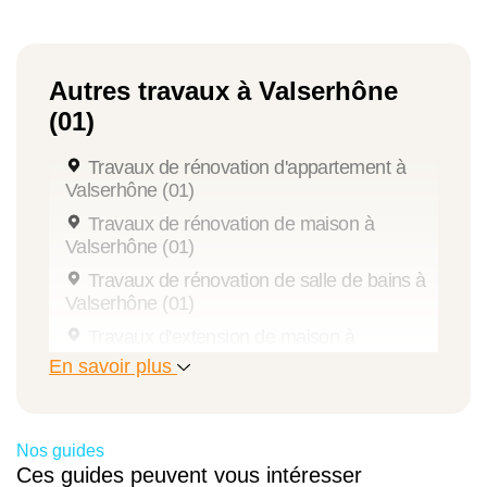
Autres travaux à Valserhône
(01)
Travaux de rénovation d'appartement à
Valserhône (01)
Travaux de rénovation de maison à
Valserhône (01)
Travaux de rénovation de salle de bains à
Valserhône (01)
Travaux d'extension de maison à
Valserhône (01)
En savoir plus
Aménagement de combles à Valserhône
(01)
Travaux de rénovation intérieure à
Nos guides
Valserhône (01)
Ces guides peuvent vous intéresser