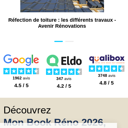
Réfection de toiture : les différents travaux -
Avenir Rénovations
3748
avis
1962
avis
347
avis
4.8 / 5
4.5 / 5
4.2 / 5
Découvrez
Mon Book Réno 2026,