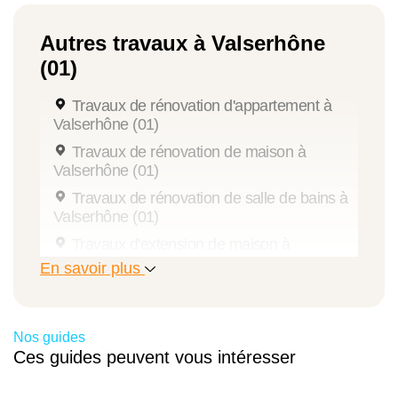
Autres travaux à Valserhône
(01)
Travaux de rénovation d'appartement à
Valserhône (01)
Travaux de rénovation de maison à
Valserhône (01)
Travaux de rénovation de salle de bains à
Valserhône (01)
Travaux d'extension de maison à
Valserhône (01)
En savoir plus
Travaux de rénovation intérieure à
Valserhône (01)
Travaux de rénovation de cuisine à
Nos guides
Valserhône (01)
Ces guides peuvent vous intéresser
Ravalement de façade à Valserhône (01)