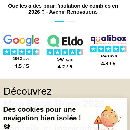
Quelles aides pour l'isolation de combles en
2026 ? - Avenir Rénovations
3748
avis
1962
avis
347
avis
4.8 / 5
4.5 / 5
4.2 / 5
Découvrez
Mon Book Réno 2026,
un catalogue de
conseils et inspirations