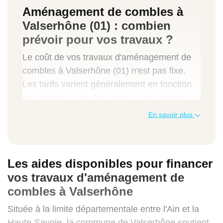
Aménagement de combles à
Valserhône (01) : combien
prévoir pour vos travaux ?
Le coût de vos travaux d'aménagement de
combles à Valserhône (01) n'est pas fixe.
Les tarifs varient généralement en fonction
des matériaux et des types de réalisations :
En savoir plus
création d'une salle de bains,
installation de stores intérieurs,
isolation par l'intérieur ou l'extérieur
Les aides disponibles pour financer
vos travaux d'aménagement de
L'état de vos combles détermine en partie
combles à Valserhône
les travaux à effectuer. Demandez un devis
pour avoir une estimation réelle du budget à
Située à la limite départementale entre l'Ain et la
prévoir pour votre
aménagement de
Haute-Savoie, la commune de Valserhône soutient