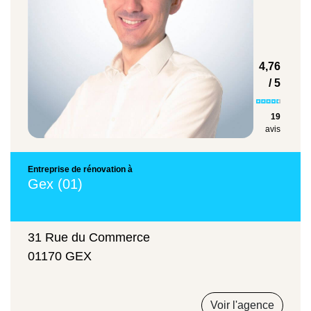
4,76
/ 5
19
avis
Entreprise de rénovation à
Gex (01)
31 Rue du Commerce
01170 GEX
Voir l'agence