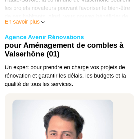
combles à Valserhône
.
les projets novateurs pouvant favoriser le bien-être
de ses habitants. Ainsi, vous pouvez bénéficier de
En savoir plus
différentes aides pour
financer vos travaux
d'aménagement de combles
dans la région.
Agence Avenir Rénovations
pour Aménagement de combles à
Ma PrimeRénov', l'écoprêt à taux zéro et la TVA
Valserhône (01)
réduite en sont des exemples. Notre entreprise de
rénovation vous aide à constituer un dossier solide
Un expert pour prendre en charge vos projets de
pour obtenir ces différentes aides.
rénovation et garantir les délais, les budgets et la
qualité de tous les services.