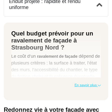
Enduit projeté : rapidité et rendu
uniforme
Quel budget prévoir pour un
ravalement de façade à
Strasbourg Nord ?
Le coût d’un
dépend de
ravalement de façade
plusieurs critères : la surface à traiter, l’état
des murs, l’accessibilité du chantier, le type
de finition choisi et la présence éventuelle
d’une isolation thermique par l’extérieur
En savoir plus
(ITE). Voici des fourchettes indicatives pour
vous donner une idée réaliste du budget :
Redonnez vie à votre façade avec
Type de prestation