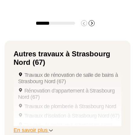
Autres travaux à Strasbourg
Nord (67)
Travaux de rénovation de salle de bains à
Strasbourg Nord (67)
Rénovation d’appartement à Strasbourg
Nord (67)
Travaux de plomberie à Strasbourg Nord
Travaux d’isolation à Strasbourg Nord (67)
Travaux de peinture à Strasbourg Nord
En savoir plus
(67)