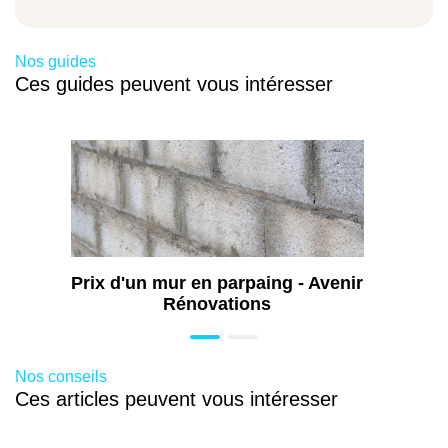
Travaux d’aménagement de cuisine à
Strasbourg Nord (67)
Nos guides
Travaux de rénovation énergétique à
Ces guides peuvent vous intéresser
Strasbourg Nord (67)
Rénovation toiture à Strasbourg Nord (67)
Construction de terrasse à Strasbourg
Nord (67)
Extension de maison à Strasbourg Nord
(67)
Travaux de maçonnerie à Strasbourg Nord
(67)
Prix d'un mur en parpaing - Avenir
Rénovations
Nos conseils
Ces articles peuvent vous intéresser