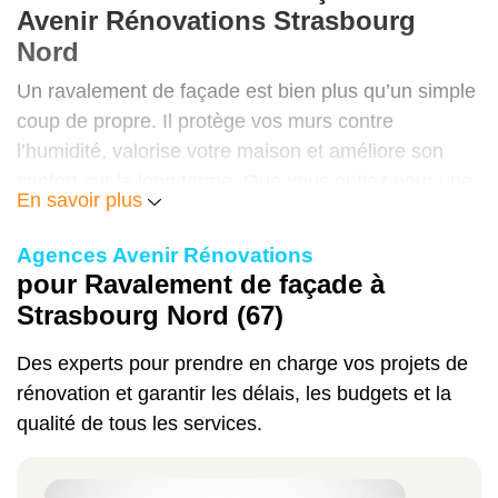
Avenir Rénovations Strasbourg
Prix moyen (fourniture + pose)
Nord
Un ravalement de façade est bien plus qu’un simple
coup de propre. Il protège vos murs contre
Nettoyage et réparation simple
l’humidité, valorise votre maison et améliore son
30 à 50 €/m²
confort sur le long terme. Que vous optiez pour une
En savoir plus
peinture de façade, un enduit à la chaux ou un
traitement hydrofuge, chaque intervention contribue
Agences Avenir Rénovations
à renforcer la solidité et l’esthétique de votre
Ravalement avec application d’un enduit
pour Ravalement de façade à
logement.
Strasbourg Nord (67)
50 à 100 €/m²
Avec Avenir Rénovations Strasbourg Nord, vous
Des experts pour prendre en charge vos projets de
bénéficiez d’un accompagnement complet :
rénovation et garantir les délais, les budgets et la
diagnostic précis, devis gratuit, artisans qualifiés et
Traitement isolant (ITE)
qualité de tous les services.
garantie décennale.
100 à 200 €/m²