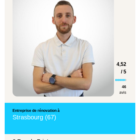
Peinture de façade
25 à 50 €/m²
Enduit à la chaux traditionnel
4,52
60 à 120 €/m²
/ 5
46
avis
Exemples concrets :
Entreprise de rénovation à
Pour une maison de 100 m², un simple
Strasbourg (67)
nettoyage peut coûter de
3 000 à 5 000 €
,
tandis qu’un ravalement avec enduit peut
atteindre les
10 000 €
.