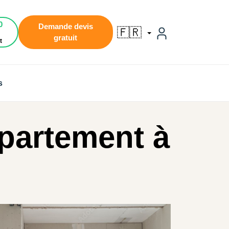
0
Demande devis
🇫🇷
gratuit
t
s
ppartement à