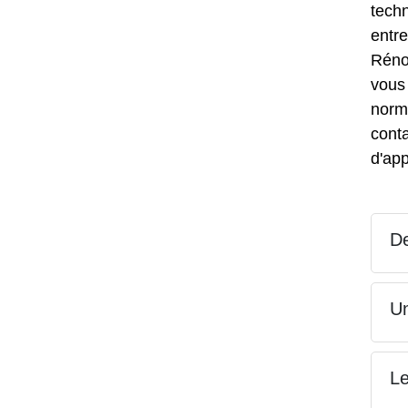
techn
entr
Rénov
vous 
norme
conta
d'ap
De
Un
Le