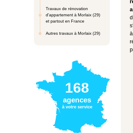
r
Travaux de rénovation
a
d'appartement à Morlaix (29)
d
et partout en France
s
à
Autres travaux à Morlaix (29)
r
p
168
agences
à votre service