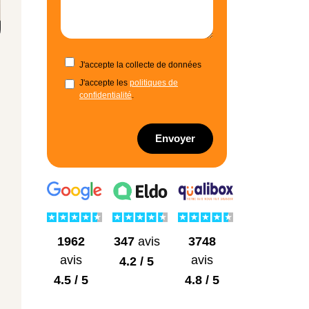
J'accepte la collecte de données
J'accepte les
politiques de
confidentialité
.
Envoyer
1962
3748
347
avis
avis
avis
4.2 / 5
4.5 / 5
4.8 / 5