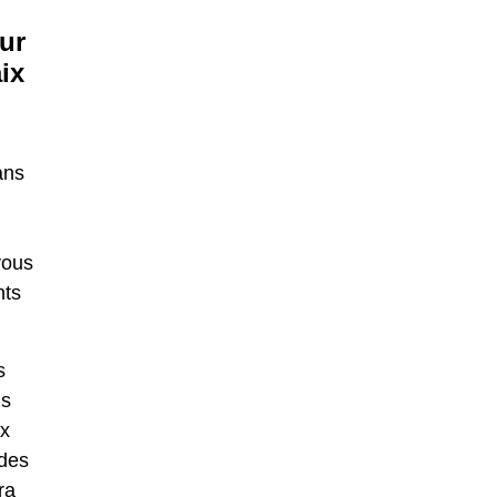
ur
ix
ans
vous
nts
s
us
ux
 des
ra