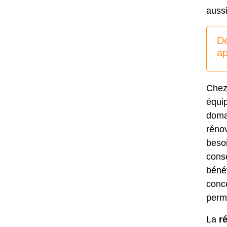
aussi
De
a
Chez
équip
doma
réno
besoi
conse
béné
conce
perme
La
r