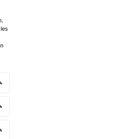
n,
 les
on