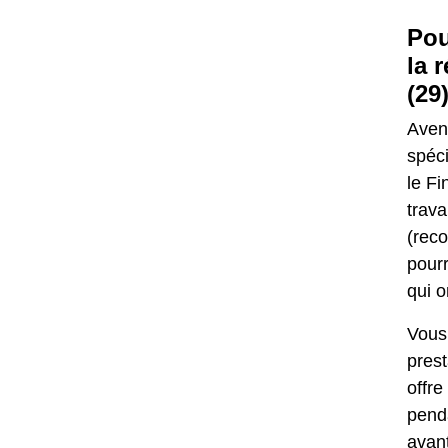
Pou
la 
(29
Aven
spéci
le Fi
trav
(reco
pourr
qui o
Vous 
prest
offre
penda
avan