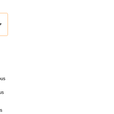
ous
us
s