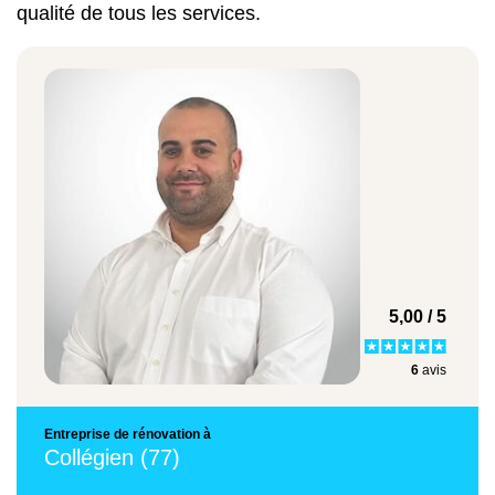
qualité de tous les services.
logement. Nous réalisons aussi, selon vos besoins,
35 €/m²
les travaux :
d'électricité,
de menuiserie,
Réparation de la toiture d'un chalet
de plomberie,
d'isolation,
220 €/m²
d'installation de système de chauffage…
Il en est de même pour les travaux de finition
(peinture, carrelage, pose de revêtement au mur et
au sol, ravalement de façade…). Ces derniers sont
5,00 / 5
Démolition de murs porteurs
réalisés avec soin, de manière à correspondre avec
6
avis
vos goûts et vos attentes techniques.
400 €/m²
Entreprise de rénovation à
Collégien (77)