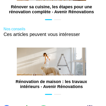
Isolation toiture à Saumur (49)
Rénover sa cuisine, les étapes pour une
Rénovation Toiture à Saumur (49)
rénovation complète - Avenir Rénovations
Traitement humidité à Saumur (49)
Traitement remontée capillaire à Saumur
Nos conseils
(49)
Ces articles peuvent vous intéresser
Rénovation de maison : les travaux
intérieurs - Avenir Rénovations