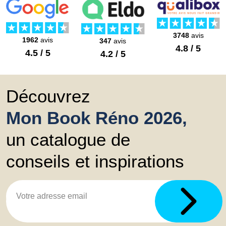
3748
avis
1962
avis
347
avis
4.8 / 5
4.5 / 5
4.2 / 5
Découvrez
Mon Book Réno 2026,
un catalogue de
conseils et inspirations