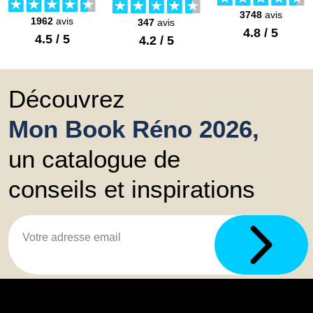
3748
avis
1962
avis
347
avis
4.8 / 5
4.5 / 5
4.2 / 5
Découvrez
Mon Book Réno 2026,
un catalogue de
conseils et inspirations