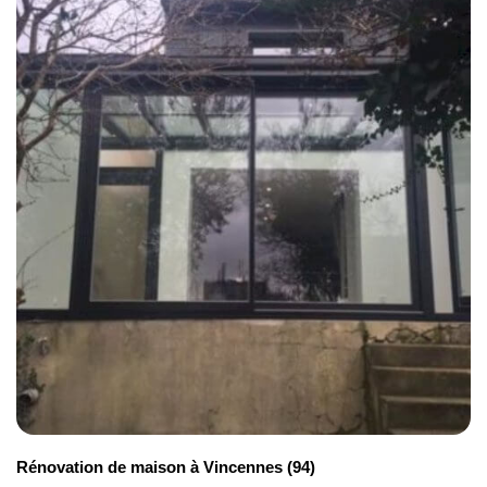
débourser autant d’argent. Parfois, entre 20
à 200 €/m² peuvent suffire.
En fonction des matériaux, de la
complication des travaux, etc. ce montant
peut toutefois aller jusqu’à 700 €/m².
Rénovation type intermédiaire
Si vous décidez de ne vous occuper que
d’une partie de la rénovation, on parle alors
de rénovation de type intermédiaire. Pour
vous donner une idée, en voici quelques
exemples : amélioration du système
d’isolation, décloisonnement de pièces,
installation d’un nouveau système de
chauffage…
Rénovation de maison à Vincennes (94)
Encore ici, il est difficile de fixer une