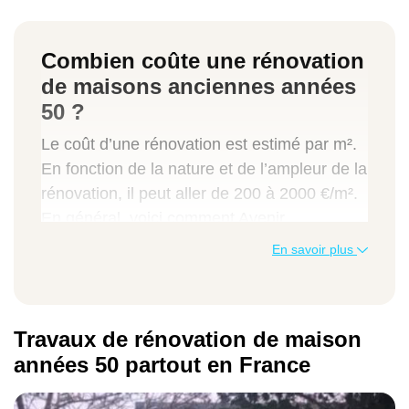
Combien coûte une rénovation
de maisons anciennes années
50 ?
Le coût d’une rénovation est estimé par m².
En fonction de la nature et de l’ampleur de la
rénovation, il peut aller de 200 à 2000 €/m².
En général, voici comment Avenir
Rénovations classifie les travaux :
En savoir plus
Rafraîchissement
Il s’agit de rénovations simples, par exemple
Travaux de rénovation de maison
: une réfection de peinture défraîchie sur un
mur, ou un remplacement de revêtement de
années 50 partout en France
sol… Ainsi, vous n’aurez pas besoin de