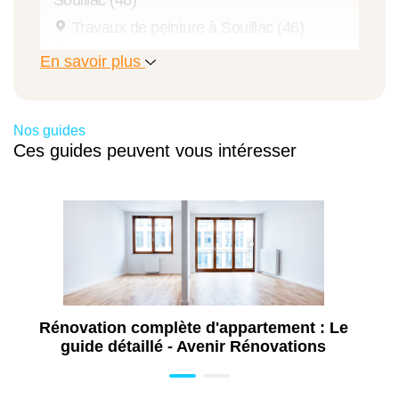
Travaux de peinture à Souillac (46)
Travaux d'extension de maison à Souillac
En savoir plus
(46)
Travaux de pose de menuiseries à Souillac
(46)
Nos guides
Travaux de rénovation intérieure à Souillac
Ces guides peuvent vous intéresser
(46)
Travaux de rénovation de cuisine à
Souillac (46)
Aménagement de combles à Souillac (46)
Travaux d'isolation à Souillac (46)
Rénovation complète d'appartement : Le
guide détaillé - Avenir Rénovations