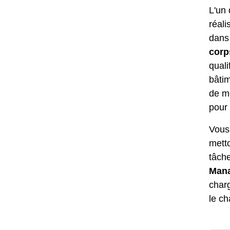
L'un 
réali
dans
corp
quali
bâtim
de me
pour 
Vous
metto
tâche
Mana
char
le ch