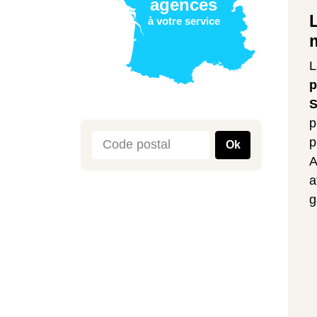
agences
à votre service
L
p
S
p
p
Ok
A
a
g