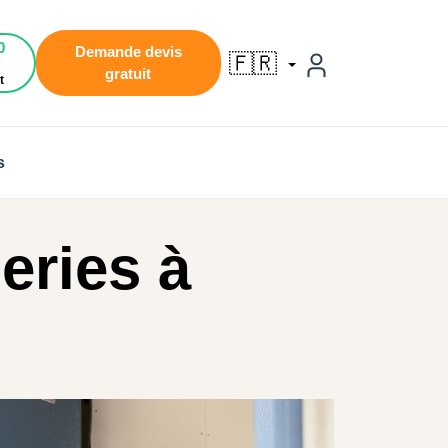
0
Demande devis
🇫🇷
gratuit
t
s
eries à