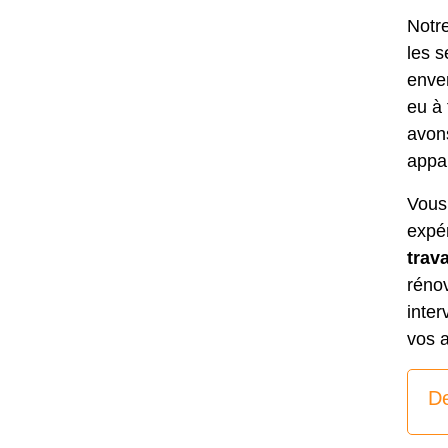
Notr
les s
enver
eu à 
avons
appa
Vous
expé
trav
réno
inter
vos a
De