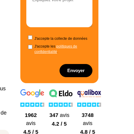
J'accepte la collecte de données
J'accepte les
politiques de
confidentialité
.
Envoyer
ous
 de
1962
3748
347
avis
avis
avis
4.2 / 5
4.5 / 5
4.8 / 5