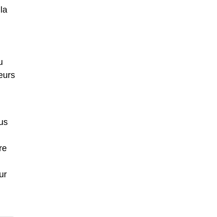
la
u
eurs
us
re
ur