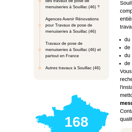
des travaux de pose de
Souil
menuiseries à Souillac (46) ?
compé
entiè
Agences Avenir Rénovations
pour Travaux de pose de
trava
menuiseries à Souillac (46)
du 
Travaux de pose de
de 
menuiseries à Souillac (46) et
du
partout en France
de 
Autres travaux à Souillac (46)
Vous
reche
l'
inst
mett
mes
Cont
168
quali