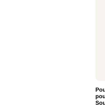
Pou
pou
Sou