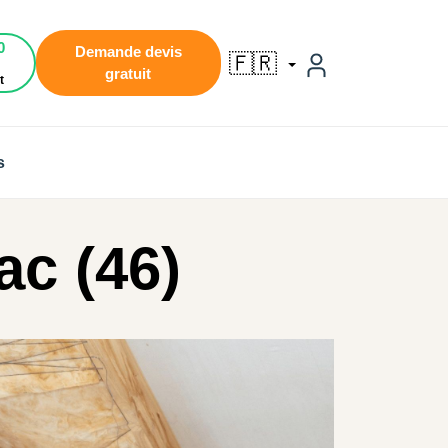
0
Demande devis
🇫🇷
gratuit
t
s
ac (46)