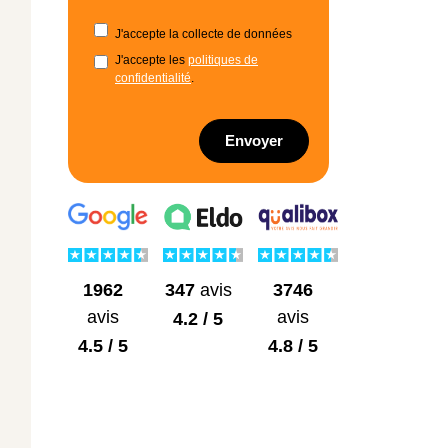
J'accepte la collecte de données
J'accepte les
politiques de
confidentialité
.
Envoyer
1962
3746
347
avis
avis
avis
4.2 / 5
4.5 / 5
4.8 / 5