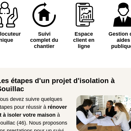
rlocuteur
Suivi
Espace
Gestion 
nique
complet du
client en
aides
chantier
ligne
publiqu
Les étapes d'un projet d'isolation à
Souillac
ous devez suivre quelques
tapes pour réussir à
rénover
t à isoler votre maison
à
ouillac (46). Nous proposons
os prestations pour un suivi