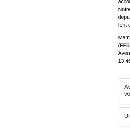
acco
Notre
depui
font 
Memb
(FFB
Aven
13 46
Av
v
Un