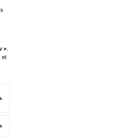
ns
v »
.
 et