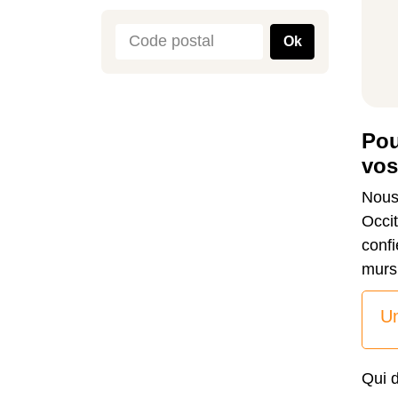
Ok
Pou
vos
Nous
Occit
confi
murs 
Un
Qui 