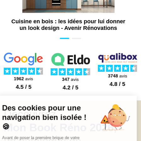
Cuisine en bois : les idées pour lui donner
un look design - Avenir Rénovations
3748
avis
1962
avis
347
avis
4.8 / 5
4.5 / 5
4.2 / 5
Découvrez
Mon Book Réno 2026,
un catalogue de