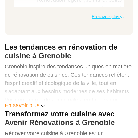
travaux)
En savoir plus
3 000 € - 5 000 €
Les tendances en rénovation de
Rénovation moyenne (nouveaux meubles,
cuisine à Grenoble
électroménager)
Grenoble inspire des tendances uniques en matière
7 000 € - 15 000 €
de rénovation de cuisines. Ces tendances reflètent
l'esprit créatif et écologique de la ville, tout en
s'adaptant aux besoins modernes de ses habitants.
Rénovation complète (reconfiguration,
Voici un aperçu des principales tendances qui
matériaux haut de gamme)
En savoir plus
façonnent les cuisines grenobloises en 2025.
Transformez votre cuisine avec
15 000 € - 30 000 €
Cuisines ouvertes et conviviales
Avenir Rénovations à Grenoble
La tendance dominante à Grenoble est aux espaces
Rénover votre cuisine à Grenoble est un