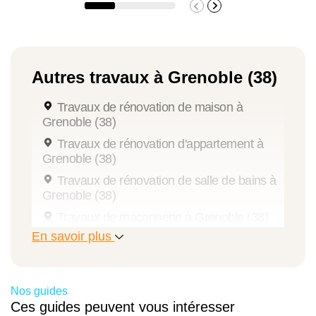
Autres travaux à Grenoble (38)
Travaux de rénovation de maison à
Grenoble (38)
Travaux de rénovation d'appartement à
Grenoble (38)
Travaux de rénovation de salle de bains à
Grenoble (38)
Travaux de maçonnerie à Grenoble (38)
En savoir plus
Travaux d'isolation à Grenoble (38)
Travaux d'extension de maison à Grenoble
(38)
Nos guides
Travaux de rénovation intérieure à
Ces guides peuvent vous intéresser
Grenoble (38)