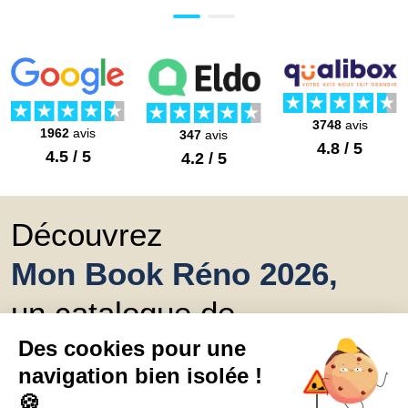
3748
avis
1962
avis
347
avis
4.8 / 5
4.5 / 5
4.2 / 5
Découvrez
Mon Book Réno 2026,
un catalogue de
conseils et inspirations