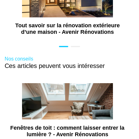
Travaux de rénovation à Grenoble (38)
Ravalement de façade à Grenoble (38)
Tout savoir sur la rénovation extérieure
Rénovation toiture à Grenoble (38)
d’une maison - Avenir Rénovations
Travaux de rénovation énergétique à
Grenoble (38)
Construction de terrasse à Grenoble (38)
Nos conseils
Ces articles peuvent vous intéresser
Fenêtres de toit : comment laisser entrer la
lumière ? - Avenir Rénovations