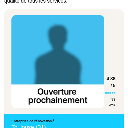
qualité de tous les services.
Faux plafond suspendu
28 à 65 €/m²
Rénovation chambre 20 m²
4 000 à 10 000 €
4,88
/ 5
Rénovation salon 30 m²
39
avis
6 000 à 16 000 €
Entreprise de rénovation à
Toulouse (31)