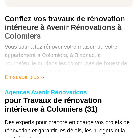
15 à 40 €/m²
Confiez vos travaux de rénovation
intérieure à Avenir Rénovations à
Pose carrelage grand format (fourniture et
Colomiers
pose)
Vous souhaitez rénover votre maison ou votre
appartement à Colomiers, à Blagnac, à
45 à 100 €/m²
Tournefeuille ou dans les communes de l'ouest de
Toulouse Métropole (Haute-Garonne, 31) ? Avenir
En savoir plus
Rénovations coordonne peintre, plaquiste, carreleur,
Pose parquet (fourniture et pose)
parqueteur et menuisier avec un Manager Travaux
Agences Avenir Rénovations
50 à 120 €/m²
unique. Budget garanti, aides montées pour vous,
pour Travaux de rénovation
paiement en 12 fois sans frais, garantie décennale.
intérieure à Colomiers (31)
Contactez-nous pour votre devis gratuit à
Doublage isolant mur intérieur
Colomiers.
Des experts pour prendre en charge vos projets de
rénovation et garantir les délais, les budgets et la
40 à 90 €/m²