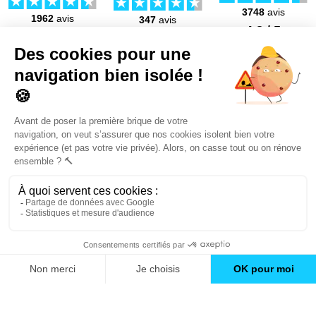
3748
avis
1962
avis
347
avis
4.8 / 5
4.5 / 5
4.2 / 5
Découvrez
Mon Book Réno 2026,
un catalogue de
conseils et inspirations