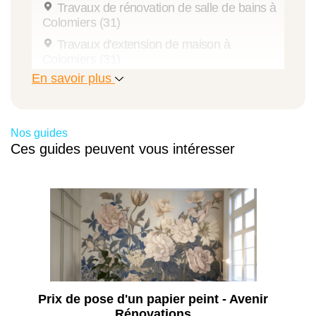
Travaux de rénovation de salle de bains à
Colomiers (31)
Travaux d'extension de maison à
Colomiers (31)
En savoir plus
Travaux de pose de menuiseries à
Colomiers (31)
Travaux de rénovation intérieure à
Colomiers (31)
Nos guides
Ces guides peuvent vous intéresser
Aménagement de combles à Colomiers
(31)
Travaux d'isolation à Colomiers (31)
Ravalement de façade à Colomiers (31)
Rénovation toiture à Colomiers (31)
Travaux de rénovation énergétique à
Colomiers (31)
Aménagement extérieur à Colomiers (31)
Prix de pose d'un papier peint - Avenir
Rénovations