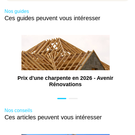
Travaux de pose de menuiseries à
Colomiers (31)
Nos guides
Ces guides peuvent vous intéresser
Travaux de rénovation intérieure à
Colomiers (31)
Aménagement de combles à Colomiers
(31)
Travaux d'isolation à Colomiers (31)
Ravalement de façade à Colomiers (31)
Travaux de rénovation énergétique à
Colomiers (31)
Prix d'une charpente en 2026 - Avenir
Rénovations
Aménagement extérieur à Colomiers (31)
Nos conseils
Ces articles peuvent vous intéresser