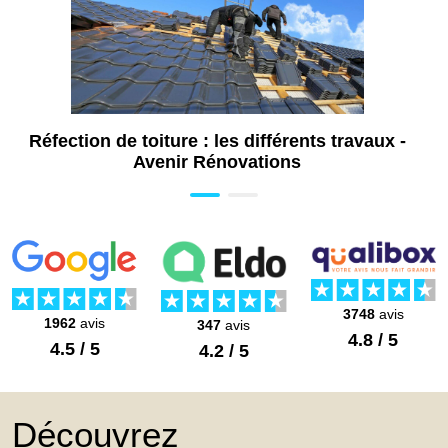
Réfection de toiture : les différents travaux -
Avenir Rénovations
3748
avis
1962
avis
347
avis
4.8 / 5
4.5 / 5
4.2 / 5
Découvrez