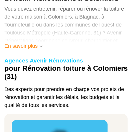
Réfection partielle (tuiles + solins)
Vous devez entretenir, réparer ou rénover la toiture
de votre maison à Colomiers, à Blagnac, à
50 à 100 €/m²
Tournefeuille ou dans les communes de l'ouest de
Toulouse Métropole (Haute-Garonne, 31) ? Avenir
Rénovations coordonne couvreur, charpentier et
Réfection complète tuile mécanique
En savoir plus
zingueur avec un Manager Travaux unique.
55 à 130 €/m²
Diagnostic gratuit, budget garanti, CEE pour
Agences Avenir Rénovations
l'isolation intégrée, paiement en 12 fois sans frais,
pour Rénovation toiture à Colomiers
garantie décennale. Contactez-nous pour votre
(31)
diagnostic toiture gratuit à Colomiers.
Réfection complète tuile canal
Des experts pour prendre en charge vos projets de
80 à 160 €/m²
rénovation et garantir les délais, les budgets et la
qualité de tous les services.
Toiture complète (charpente + couverture)
160 à 250 €/m²