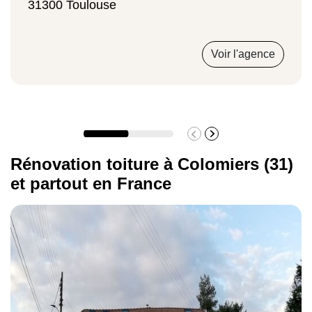
pour détecter les points faibles avant les
31300 Toulouse
premiers orages.
Estimez votre projet avec le
simulateur prix
Voir l'agence
rénovation de toiture
.
Rénovation toiture à Colomiers (31)
et partout en France