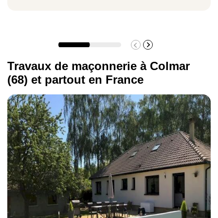
Pavage zone piétonne
124,63 €/m²
Travaux de maçonnerie à Colmar
(68) et partout en France
Mur en brique ou parpaing
52 €/m²