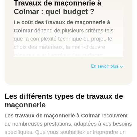
Travaux de maçonnerie à
Colmar : quel budget ?
Le
coût des travaux de maçonnerie à
Colmar
dépend de plusieurs critères tels
que la complexité technique du projet, le
choix des matériaux, la main-d'œuvre
nécessaire et l'ampleur des surfaces
concernées. Chaque projet étant unique,
En savoir plus
vous devez prendre en compte ces
différents paramètres pour établir un budget
précis.
Les différents types de travaux de
maçonnerie
Pour simplifier cette étape indispensable,
notre entreprise de rénovation à Colmar met
Les
travaux de maçonnerie à Colmar
recouvrent
à votre disposition un simulateur en ligne
de nombreuses prestations, adaptées à vos besoins
gratuit et rapide à utiliser. Grâce à cet outil,
spécifiques. Que vous souhaitiez entreprendre un