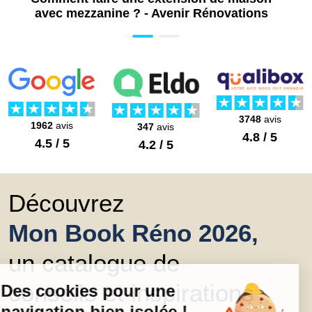
avec mezzanine ? - Avenir Rénovations
3748
avis
1962
avis
347
avis
4.8 / 5
4.5 / 5
4.2 / 5
Découvrez
Mon Book Réno 2026,
un catalogue de
conseils et inspirations