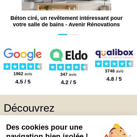
Béton ciré, un revêtement intéressant pour
votre salle de bains - Avenir Rénovations
3748
avis
1962
avis
347
avis
4.8 / 5
4.5 / 5
4.2 / 5
Découvrez
Mon Book Réno 2026,
un catalogue de