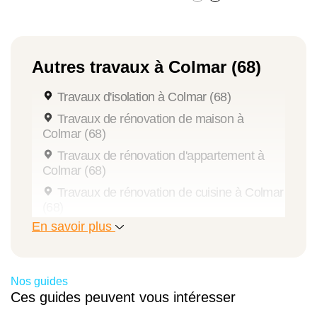
Autres travaux à Colmar (68)
Travaux d'isolation à Colmar (68)
Travaux de rénovation de maison à
Colmar (68)
Travaux de rénovation d'appartement à
Colmar (68)
Travaux de rénovation de cuisine à Colmar
(68)
En savoir plus
Travaux de rénovation intérieure à Colmar
(68)
Travaux de pose de menuiseries à Colmar
(68)
Nos guides
Ces guides peuvent vous intéresser
Travaux de peinture à Colmar (68)