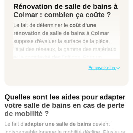
Rénovation de salle de bains à
Colmar : combien ça coûte ?
Le fait de déterminer le
coût d'une
rénovation de salle de bains à Colmar
suppose d'évaluer la surface de la pièce,
l'état des réseaux, la gamme des matériaux
et la complexité des finitions. Pour un
chiffrage rapide, répondez en ligne à
En savoir plus
quelques questions. Notre simulateur calcule
instantanément le prix pour l'aménagement
de votre salle de bains et vous propose un
Quelles sont les aides pour adapter
rendez-vous gratuit.
votre salle de bains en cas de perte
de mobilité ?
Besoin d'un devis personnalisé ? Contactez
Avenir Rénovations Colmar (68)
. Notre
Le fait d'
adapter une salle de bains
devient
Manager Travaux vous rappellera sous 24 h
indispensable lorsque la mobilité décline. Plusieurs