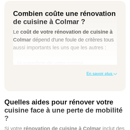
Combien coûte une rénovation
de cuisine à Colmar ?
Le
coût de votre rénovation de cuisine à
Colmar
dépend d'une foule de critères tous
aussi importants les uns que les autres :
la superficie de votre cuisine,
le choix des matériaux,
En savoir plus
les aménagements spéciaux à prévoir,
le niveau de finition attendu.
Que vous imaginiez une cuisine ultra-
Quelles aides pour rénover votre
moderne ou plutôt chaleureuse et
cuisine face à une perte de mobilité
traditionnelle, chaque détail compte pour
?
votre projet ! Pour vous simplifier la vie et
obtenir rapidement une idée claire des
Si votre
rénovation de cuisine à Colmar
inclut des