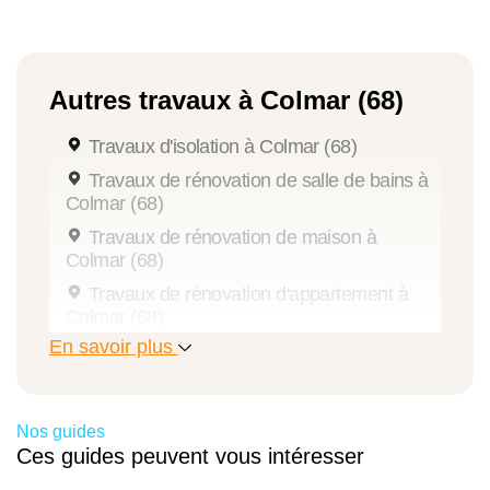
Autres travaux à Colmar (68)
Travaux d'isolation à Colmar (68)
Travaux de rénovation de salle de bains à
Colmar (68)
Travaux de rénovation de maison à
Colmar (68)
Travaux de rénovation d'appartement à
Colmar (68)
En savoir plus
Travaux de rénovation intérieure à Colmar
(68)
Travaux de pose de menuiseries à Colmar
(68)
Nos guides
Ces guides peuvent vous intéresser
Travaux de peinture à Colmar (68)