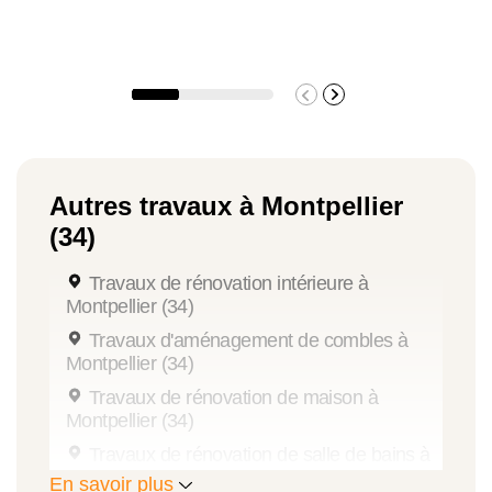
Autres travaux à Montpellier
(34)
Travaux de rénovation intérieure à
Montpellier (34)
Travaux d'aménagement de combles à
Montpellier (34)
Travaux de rénovation de maison à
Montpellier (34)
Travaux de rénovation de salle de bains à
Montpellier (34)
En savoir plus