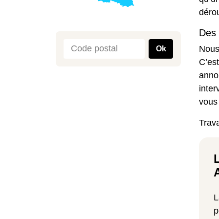
dérou
Des 
Nous 
Ok
C’es
annon
inter
vous 
Trava
L
p