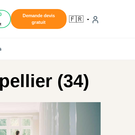
0
Demande devis
🇫🇷
gratuit
t
s
ellier (34)