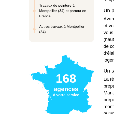
Travaux de peinture à
Un p
Montpellier (34) et partout en
France
Avant
et vo
Autres travaux à Montpellier
(34)
vous 
(haut
de co
d’éla
logem
Un s
168
La ré
prépa
agences
Mana
à votre service
prépa
montp
qu’un