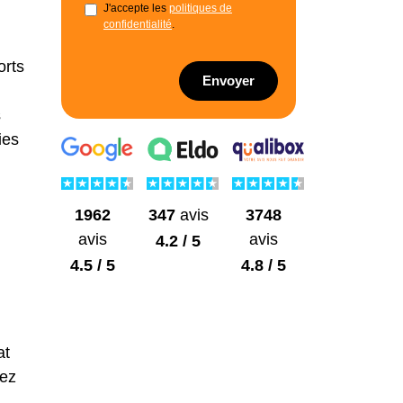
J'accepte les
politiques de
confidentialité
.
orts
Envoyer
s
ies
1962
3748
347
avis
avis
avis
4.2 / 5
4.5 / 5
4.8 / 5
at
vez