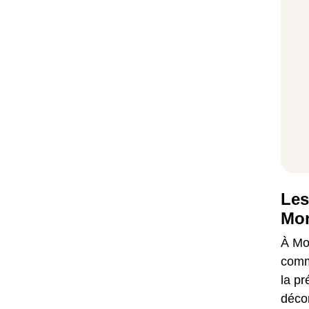
Les
Mon
À Mon
comm
la pr
décor