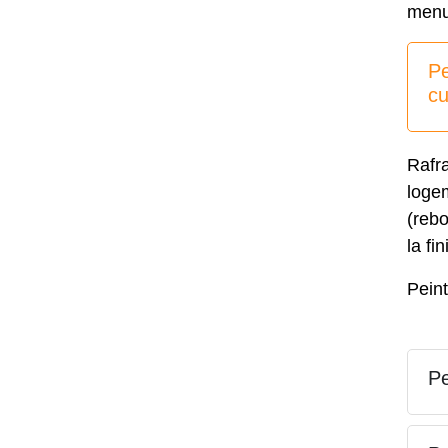
menu
Pe
cu
Rafra
loge
(reb
la fi
Peint
Pe