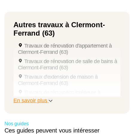
Autres travaux à Clermont-
Ferrand (63)
Travaux de rénovation d'appartement à
Clermont-Ferrand (63)
Travaux de rénovation de salle de bains à
Clermont-Ferrand (63)
Travaux d'extension de maison à
Clermont-Ferrand (63)
Travaux de rénovation intérieure à
Clermont-Ferrand (63)
En savoir plus
Aménagement de combles à Clermont-
Ferrand (63)
Travaux de rénovation de maison à
Nos guides
Clermont-Ferrand (63)
Ces guides peuvent vous intéresser