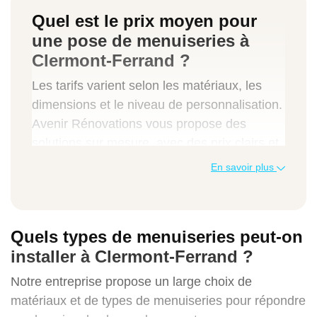
Quel est le prix moyen pour
une pose de menuiseries à
Clermont-Ferrand ?
Les tarifs varient selon les matériaux, les
dimensions et le niveau de personnalisation.
Avenir Rénovations vous propose des
solutions sur mesure, avec des prix clairs et
sans surprise. Pour estimer le
prix pour la
En savoir plus
pose de vos menuiseries
, consultez notre
simulateur en ligne
. Cet outil gratuit vous
donnera, en quelques clics, un premier
Quels types de menuiseries peut-on
aperçu du budget à prévoir pour vos travaux
installer à Clermont-Ferrand ?
de pose de menuiseries à Clermont-Ferrand
(63).
Notre entreprise propose un large choix de
matériaux et de types de menuiseries pour répondre
Types de travaux
Prix moyen