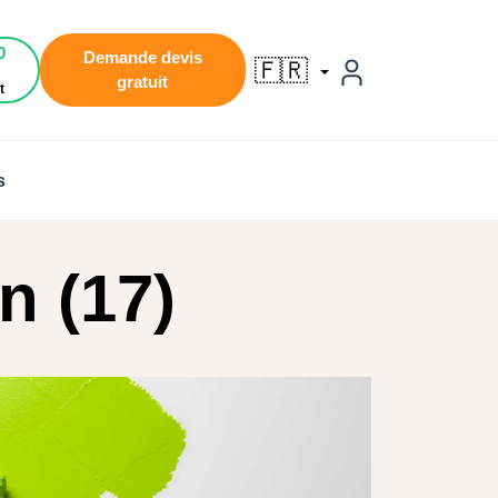
0
Demande devis
🇫🇷
gratuit
t
s
n (17)