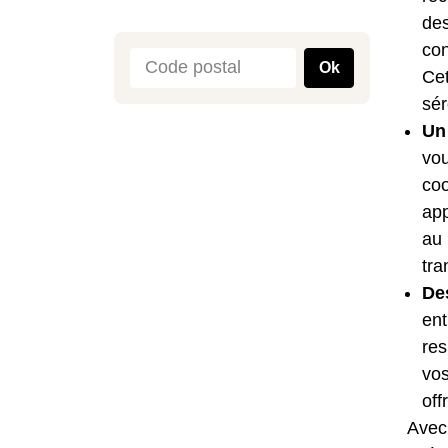
des
con
Ok
Cet
sér
Un 
vou
coo
app
au 
tra
De
ent
res
vos
off
Avec