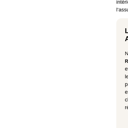
intér
l’ass
N
R
e
l
p
e
c
r