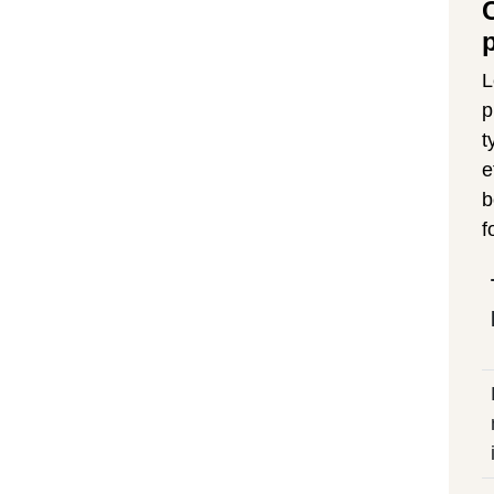
L
p
t
e
b
f