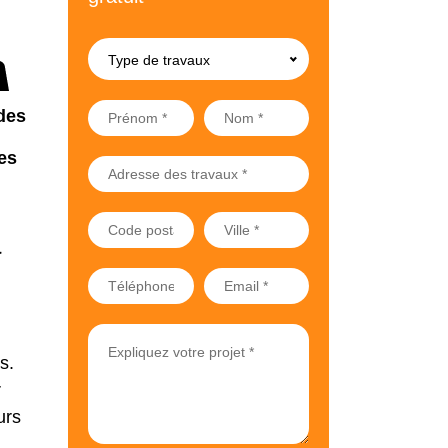
Type de travaux
des
es
à
s.
r
urs