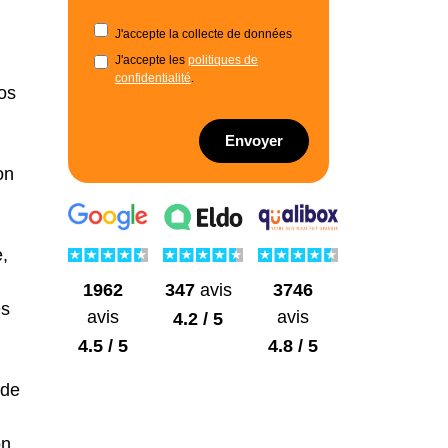
J'accepte la collecte de données
J'accepte les
politiques de
confidentialité
.
os
Envoyer
on
e,
1962
3746
347
avis
es
avis
avis
4.2 / 5
4.5 / 5
4.8 / 5
 de
on