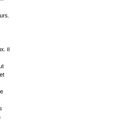
urs.
. Il
ut
et
re
s
s