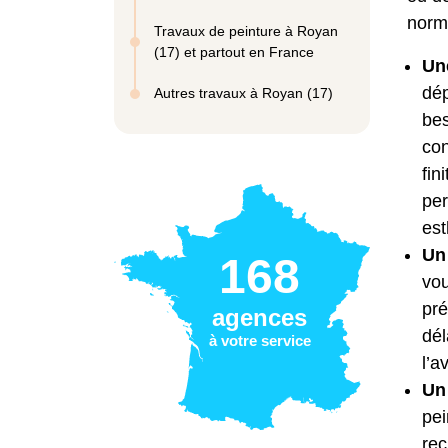
norme
Travaux de peinture à Royan
(17) et partout en France
Une
dép
Autres travaux à Royan (17)
bes
con
fin
per
est
Un 
168
vou
pré
agences
dél
à votre service
l’a
Un
pei
rec