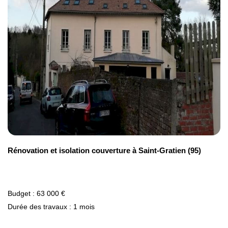
chaleur.
Pour affiner le budget de votre projet, vous
pouvez utiliser nos outils en ligne :
Simulateur de prix pour l’isolation de
maison
Simulateur de prix pour l’isolation des
combles
Simulateur de prix pour l’isolation de
Rénovation et isolation couverture à Saint-Gratien (95)
toiture
Simulateur de prix pour l’isolation des
murs par l'extérieur
Budget : 63 000 €
Ces simulateurs gratuits vous permettent
Durée des travaux : 1 mois
d’obtenir une estimation réaliste avant la
visite d’un Manager Travaux Avenir