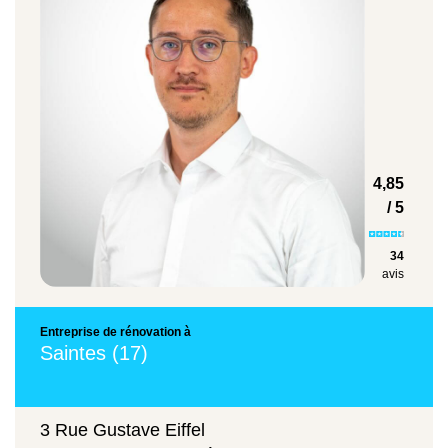
40 € à 80 €
savoir-faire d’une entreprise reconnue dans la
rénovation énergétique.
Isolation des combles perdus ou
aménagés selon le matériau choisi.
Découvrez toutes nos solutions de
travaux
d’isolation
proposées par Avenir Rénovations
Royan.
Isolation des murs par l’intérieur
4,85
/ 5
50 € à 100 €
Solution économique et rapide à mettre en
34
avis
œuvre, idéale en rénovation.
Entreprise de rénovation à
Saintes (17)
Isolation des murs par l’extérieur
120 € à 180 €
3 Rue Gustave Eiffel