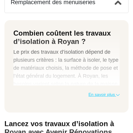
Remplacement des menuiseries
Combien coûtent les travaux
d’isolation à Royan ?
Le prix des travaux d’isolation dépend de
plusieurs critères : la surface à isoler, le type
de matériaux choisis, la méthode de pose et
l’état général du logement. À Royan, les
besoins varient selon la nature de la maison
ancienne, en bord de mer ou récente et les
En savoir plus
priorités d’isolation (combles, murs, toiture
ou plancher).
Investir dans l’isolation n’est pas une
Lancez vos travaux d’isolation à
dépense, mais un véritable levier
Royan avec Avenir Rénovations