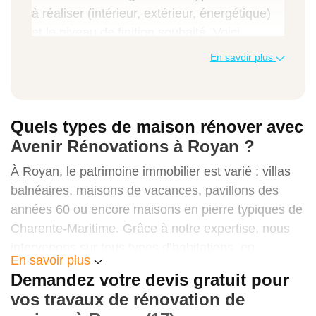
à réaliser (intérieur, extérieur, énergétique)
et le niveau de finition souhaité. Voici
quelques fourchettes de prix indicatives pour
En savoir plus
vous aider à estimer votre budget :
Type de rénovation
Quels types de maison rénover avec
Travaux concernés
Avenir Rénovations à Royan ?
Prix moyen au m²
À Royan, le patrimoine immobilier est varié : villas
balnéaires, maisons de vacances, pavillons des
Exemple concret à Royan
années 60 ou encore maisons en pierre typiques de
Charente-Maritime. Grâce à notre expertise, nous
intervenons sur tous types d’habitations, en
Rénovation légère
En savoir plus
respectant leur style et en apportant des solutions
Demandez votre devis gratuit pour
modernes adaptées à vos besoins.
Peinture, sols, rafraîchissement des
vos travaux de rénovation de
pièces
Maison ancienne