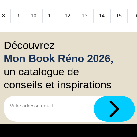
8
9
10
11
12
13
14
15
1
Découvrez
Mon Book Réno 2026,
un catalogue de
conseils et inspirations