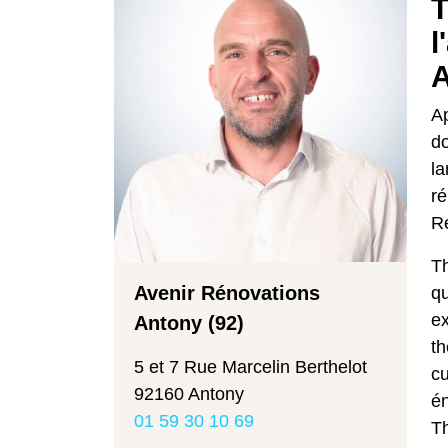
T
l
A
Ap
do
la
ré
Ré
Th
Avenir Rénovations
qu
ex
Antony (92)
th
5 et 7 Rue Marcelin Berthelot
cu
92160 Antony
én
01 59 30 10 69
T