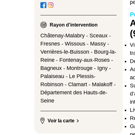
pe
P
A
Rayon d'intervention
(
Châtenay-Malabry - Sceaux -
Fresnes - Wissous - Massy -
Vi
Verrières-le-Buisson - Bourg-la-
tr
Reine - Fontenay-aux-Roses -
De
Bagneux - Montrouge - Igny -
A
Palaiseau - Le Plessis-
ad
Robinson - Clamart - Malakoff -
Su
Département des Hauts-de-
d
Seine
in
Li
Re
Voir la carte
Ga
p