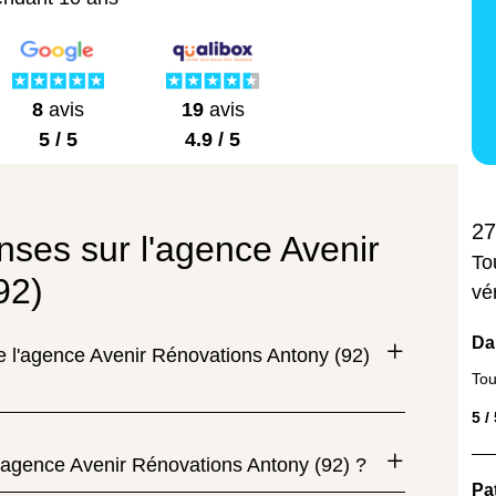
8
avis
19
avis
5 / 5
4.9 / 5
27
nses sur l'agence Avenir
To
92)
vé
Da
de l'agence Avenir Rénovations Antony (92)
Tou
5 /
'agence Avenir Rénovations Antony (92) ?
Pa