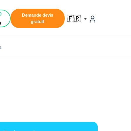
0
Demande devis
🇫🇷
gratuit
t
s