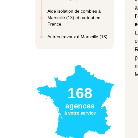
a
Aide isolation de combles à
l
Marseille (13) et partout en
e
France
L
Autres travaux à Marseille (13)
c
R
p
m
M
168
agences
à votre service