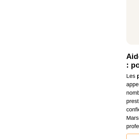
Aid
: p
Les
appel
nomb
prest
confi
Marse
profe