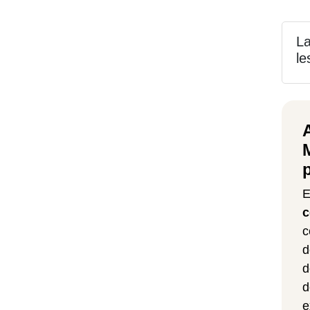
La
le
E
c
c
d
d
d
e