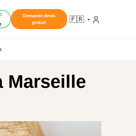
0
Demande devis
🇫🇷
gratuit
t
s
 Marseille