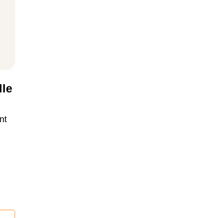
lle
nt