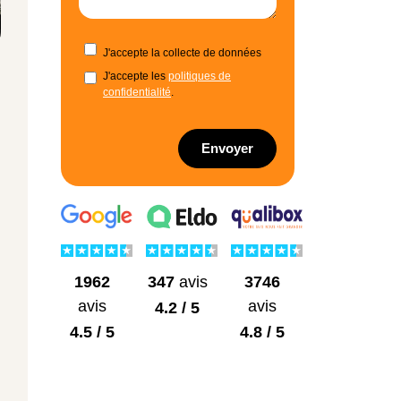
J'accepte la collecte de données
J'accepte les
politiques de
confidentialité
.
Envoyer
1962
3746
347
avis
avis
avis
4.2 / 5
4.5 / 5
4.8 / 5