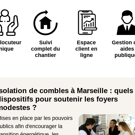
rlocuteur
Suivi
Espace
Gestion 
nique
complet du
client en
aides
chantier
ligne
publiqu
Isolation de combles à Marseille : quels
dispositifs pour soutenir les foyers
modestes ?
ises en place par les pouvoirs
ublics afin d'encourager la
ransition énergétique, les