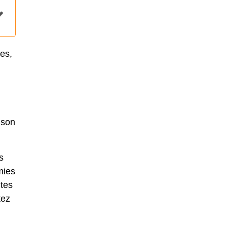
les,
ison
s
mies
ites
tez