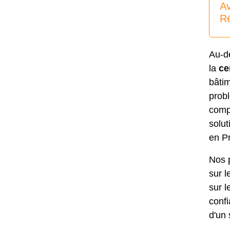
Av
R
Au-de
la
ce
bâti
probl
compé
solut
en P
Nos p
sur l
sur l
confi
d'un 