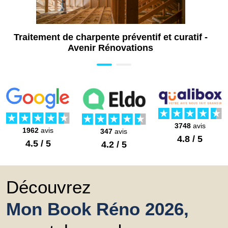
Installation de système de sécurité piscine
à Marseille (13)
Pose de volet piscine à Marseille (13)
Traitement de charpente préventif et curatif -
Avenir Rénovations
3748
avis
1962
avis
347
avis
4.8 / 5
4.5 / 5
4.2 / 5
Découvrez
Mon Book Réno 2026,