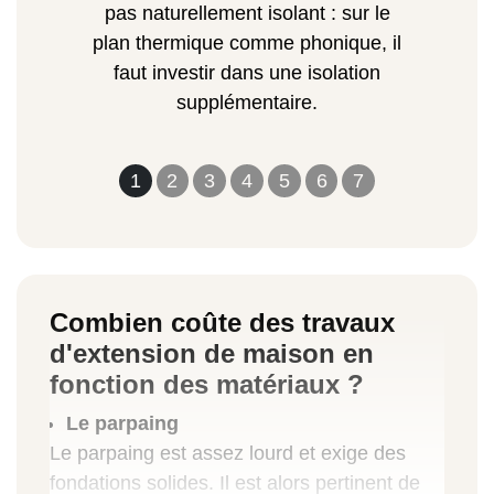
pas naturellement isolant : sur le
plan thermique comme phonique, il
faut investir dans une isolation
supplémentaire.
1
2
3
4
5
6
7
Combien coûte des travaux
d'extension de maison en
fonction des matériaux ?
Le parpaing
Le parpaing est assez lourd et exige des
fondations solides. Il est alors pertinent de