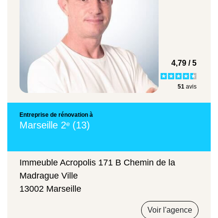
nécessitent un entretien poussé.
L’acier
Il faut compter en moyenne
entre 1700 € et
3200 €/m²
avec finitions et isolation, et
4,79 / 5
environ
2 000 €/m²
en moyenne en
installation brute.
51
avis
Entreprise de rénovation à
Marseille 2ᵉ (13)
Immeuble Acropolis 171 B Chemin de la
Madrague Ville
13002 Marseille
Voir l'agence