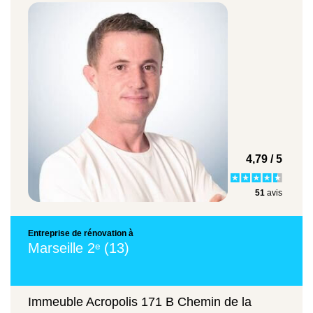
à Marseille
et environs.
Types de prestations
Prix moyen
Remplacement d'une baignoire par une
4,79 / 5
douche sécurisée
51
avis
1250 euros
Entreprise de rénovation à
Marseille 2ᵉ (13)
Pose de chaise de douche
Immeuble Acropolis 171 B Chemin de la