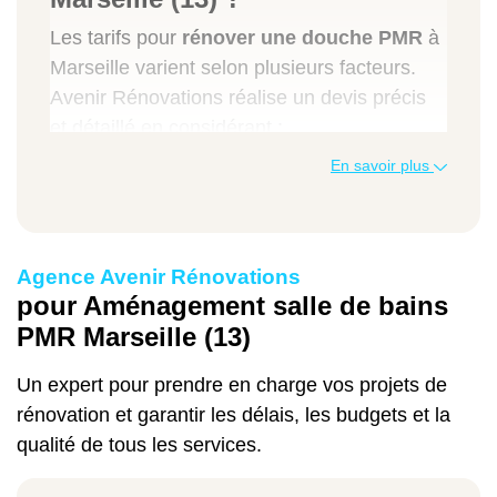
Les tarifs pour
rénover une douche PMR
à
Marseille varient selon plusieurs facteurs.
Avenir Rénovations réalise un devis précis
et détaillé en considérant :
En savoir plus
la taille de la pièce,
la qualité et le nombre d'équipements à
installer,
le choix des matériaux,
Agence Avenir Rénovations
la main-d'œuvre, etc.
pour Aménagement salle de bains
Nous proposons, par ailleurs, un
simulateur
PMR Marseille (13)
de prix en ligne
avec lequel vous pouvez
Un expert pour prendre en charge vos projets de
avoir une estimation approximative en
rénovation et garantir les délais, les budgets et la
renseignant les prestations voulues. Avenir
qualité de tous les services.
Rénovations vous offre les meilleurs tarifs
pour la
rénovation de salle de bains PMR