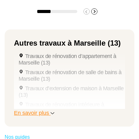
Autres travaux à Marseille (13)
Travaux de rénovation d’appartement à
Marseille (13)
Travaux de rénovation de salle de bains à
Marseille (13)
Travaux d’extension de maison à Marseille
(13)
Travaux de rénovation intérieure à
Marseille (13)
En savoir plus
Travaux de couverture à Marseille (13)
Travaux de peinture à Marseille (13)
Nos guides