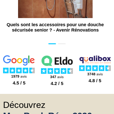
Construction de piscine à Marseille (13)
Installation de système de sécurité piscine
à Marseille (13)
Quels sont les accessoires pour une douche
Pose de volet piscine à Marseille (13)
sécurisée senior ? - Avenir Rénovations
3748
avis
1979
avis
347
avis
4.8 / 5
4.5 / 5
4.2 / 5
Découvrez