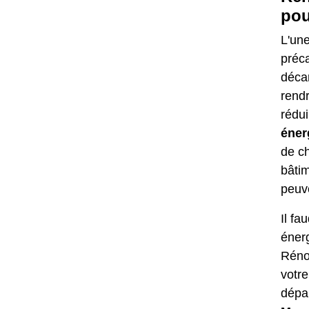
pou
L'une
préca
déca
rend
rédu
éner
de ch
bâtim
peuve
Il fa
énerg
Rénov
votre
dépa