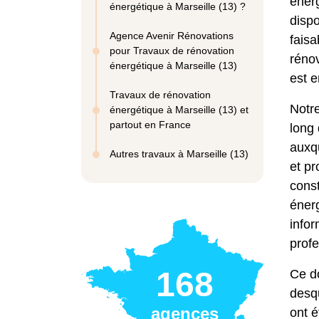
éner
énergétique à Marseille (13) ?
dispo
Agence Avenir Rénovations
faisa
pour Travaux de rénovation
rénov
énergétique à Marseille (13)
est e
Travaux de rénovation
Notr
énergétique à Marseille (13) et
partout en France
long 
auxqu
Autres travaux à Marseille (13)
et pr
const
énerg
infor
profe
168
Ce do
desqu
agences
ont é