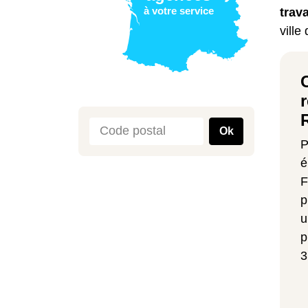
à votre service
trav
ville
Ok
P
é
F
p
u
p
3