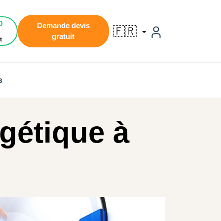
0
Demande devis
🇫🇷
gratuit
t
s
gétique à