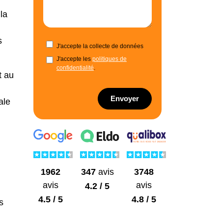
la
s
J'accepte la collecte de données
J'accepte les
politiques de
confidentialité
.
t au
Envoyer
ale
1962
3748
347
avis
avis
avis
4.2 / 5
4.5 / 5
4.8 / 5
s