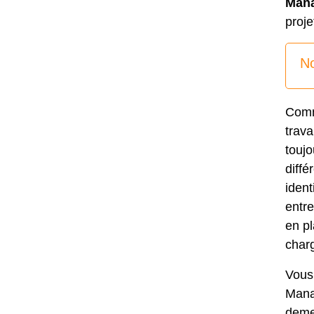
Mana
proje
No
Comme
trav
toujo
diffé
ident
entr
en p
char
Vous
Manag
demeu