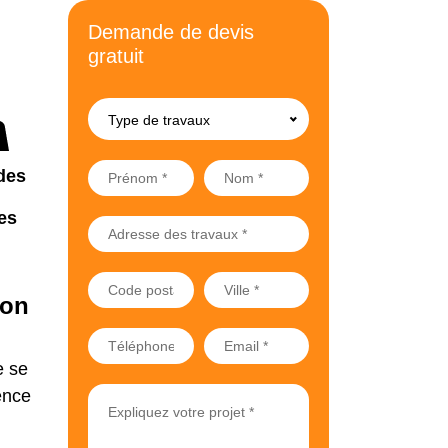
Demande de devis
gratuit
Type de travaux
des
es
ion
e se
ence