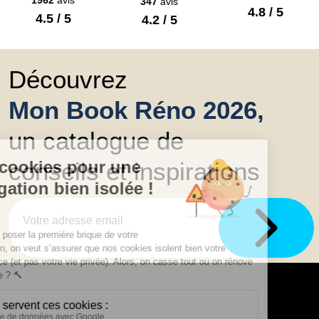
347
avis
4.8 / 5
4.5 / 5
4.2 / 5
Découvrez
Mon Book Réno 2026,
un catalogue de
conseils et inspirations