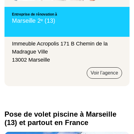
normes de sécurité en vigueur, pour garantir la
protection et le confort de votre bassin.
Entreprise de rénovation à
Volet hors-sol solaire
Marseille 2ᵉ (13)
6250 €
Immeuble Acropolis 171 B Chemin de la
Madrague Ville
13002 Marseille
Volet roulant manuel
Voir l'agence
3250 €
Pose de volet piscine à Marseille
Volet roulant immergé
(13) et partout en France
10 750 €