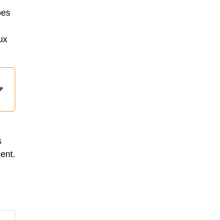
pes
ux
s
ent.