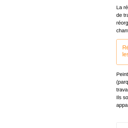
La r
de tr
réorg
chant
Ré
le
Pein
(parq
trava
Ils s
appar