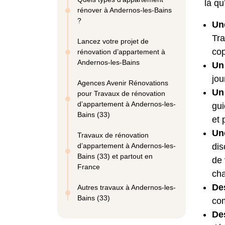
là qu
rénover à Andernos-les-Bains
?
Une
Tra
Lancez votre projet de
cop
rénovation d’appartement à
Andernos-les-Bains
Un 
jou
Agences Avenir Rénovations
Un
pour Travaux de rénovation
d’appartement à Andernos-les-
gui
Bains (33)
et 
Un
Travaux de rénovation
d’appartement à Andernos-les-
dis
Bains (33) et partout en
de 
France
cha
De
Autres travaux à Andernos-les-
Bains (33)
com
De