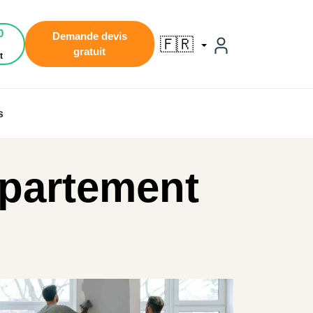
0
Demande devis
🇫🇷
gratuit
t
s
ppartement