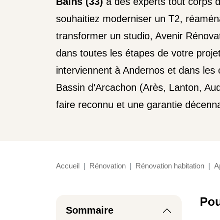
Bains (33)
à des experts tout corps d
souhaitiez moderniser un T2, réaména
transformer un studio, Avenir Rénov
dans toutes les étapes de votre proje
interviennent à Andernos et dans le
Bassin d’Arcachon (Arès, Lanton, Aud
faire reconnu et une garantie décenna
Accueil
Rénovation
Rénovation habitation
A
Pou
Sommaire