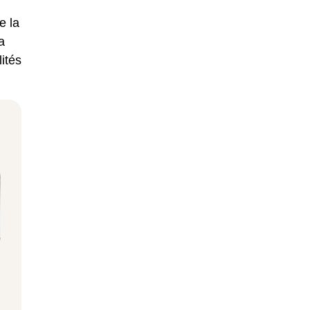
e la
a
ités