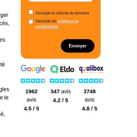
J'accepte la collecte de données
ger
J'accepte les
politiques de
cès,
confidentialité
.
ues
Envoyer
té
gles
1962
3748
347
avis
t le
avis
avis
4.2 / 5
4.5 / 5
4.8 / 5
sé,