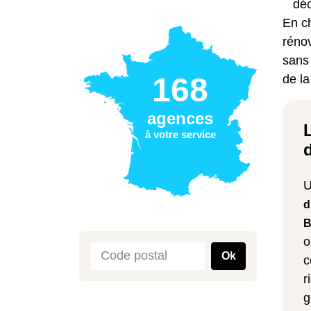
dé
En c
réno
sans
168
de la
agences
à votre service
U
d
B
o
Ok
c
r
g