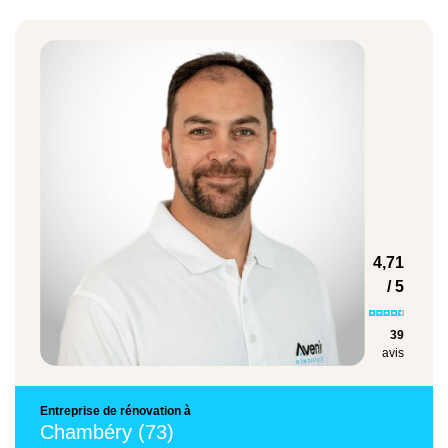
MaPrimeRenov',
l'éco-prêt à taux zéro,
la TVA à taux réduit,
les aides de l'ANAH ou encore les aides de la
collectivité locale.
À savoir, notre entreprise est RGE et vous
accompagne dans l’obtention des aides.
4,71
/ 5
39
avis
Entreprise de rénovation à
Chambéry (73)