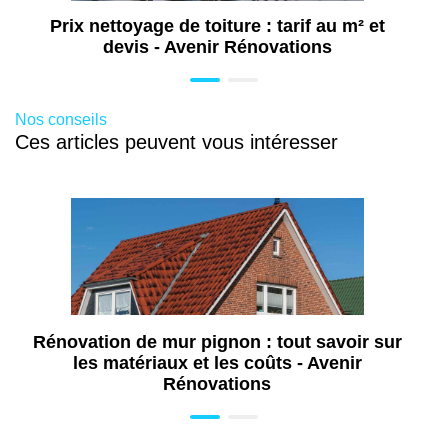
Prix nettoyage de toiture : tarif au m² et
Aide installation pompe à chaleur à
devis - Avenir Rénovations
Chambéry (73)
Aide isolation de combles à Chambéry (73)
Diagnostic énergétique à Chambéry (73)
Nos conseils
Ces articles peuvent vous intéresser
Travaux d'aménagement de salle de bains
PMR à Chambéry (73)
Aménagement salle de bains senior à
Chambéry (73)
Installation douche sécurisée pour senior
et PMR à Chambéry (73)
Travaux d'isolation à Chambéry (73)
Travaux d'aménagement de cuisine à
Rénovation de mur pignon : tout savoir sur
Chambéry (73)
les matériaux et les coûts - Avenir
Travaux de rénovation de cuisine à
Rénovations
Chambéry (73)
Aménagement de dressing à Chambéry