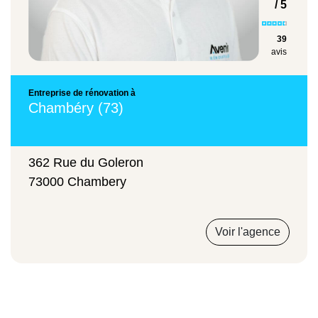
5 200 € à 10 500 €
MaPrimeRénov' pour optimiser le financement de
/ 5
votre projet.
39
avis
Création de conduit
Les subventions de l'ANAH pour l'isolation
extérieure
Non applicable
Entreprise de rénovation à
L'
Agence Nationale de l'Habitat (ANAH)
propose
Chambéry (73)
1 500 € à 3 000 €
des
subventions spécifiques
pour l'amélioration
énergétique des logements. Le programme "Habiter
1 500 € à 3 000 €
362 Rue du Goleron
Mieux Sérénité" finance jusqu'à 50% du montant
73000 Chambery
total des travaux pour les ménages aux ressources
modestes. À Chambéry, la délégation locale de
Ces prix incluent la fourniture des matériaux,
l'ANAH située à la Maison de l'Habitat peut vous
Voir l'agence
la pose par des professionnels qualifiés et
renseigner sur votre éligibilité. Avenir Rénovations
les finitions standards. Des coûts
facilite vos démarches auprès de l'ANAH et vous
supplémentaires peuvent s'appliquer pour
aide à constituer un dossier complet et recevable.
les échafaudages, la préparation spécifique
du support ou les finitions particulières.