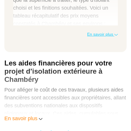
que la superficie à traiter, le type d'isolant
choisi et les finitions souhaitées. Voici un
tableau récapitulatif des prix moyens
constatés à Chambéry et ses environs :
Poêle à bûches standard
En savoir plus
1 500 € à 3 000 €
800 € à 1 500 €
Les aides financières pour votre
projet d'isolation extérieure à
2 300 € à 4 500 €
Chambéry
Pour alléger le coût de ces travaux, plusieurs aides
Poêle à bûches haut de gamme
financières sont accessibles aux propriétaires, allant
des subventions nationales aux dispositifs
3 000 € à 6 000 €
régionaux et locaux. Ces aides, cumulables sous
En savoir plus
certaines conditions, permettent de financer une
1 000 € à 2 000 €
partie significative de votre projet. Découvrez les