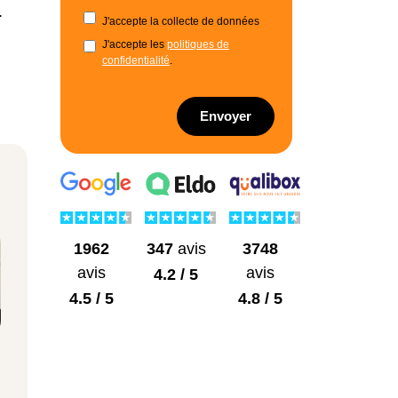
.
J'accepte la collecte de données
J'accepte les
politiques de
confidentialité
.
Envoyer
1962
3748
347
avis
avis
avis
4.2 / 5
4.5 / 5
4.8 / 5