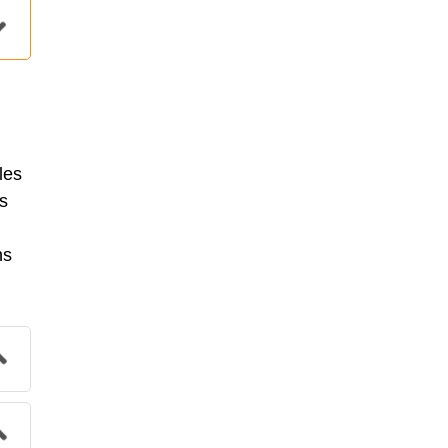
les
es
ns