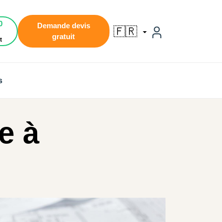
0
Demande devis
🇫🇷
gratuit
t
s
e à