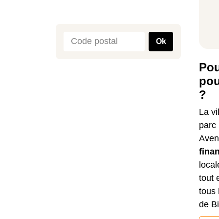
Ok
Pou
pou
?
La vi
parc 
Aven
fina
loca
tout 
tous 
de Bi