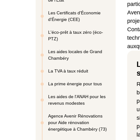
de l'État
parti
Aven
Les Certificats d'Économie
d'Énergie (CEE)
proje
Conta
L'éco-prêt à taux zéro (éco-
techn
PTZ)
auxq
Les aides locales de Grand
Chambéry
La TVA à taux réduit
R
La prime énergie pour tous
b
Les aides de l'ANAH pour les
p
revenus modestes
u
Agence Avenir Rénovations
s
pour Aide rénovation
p
énergétique à Chambéry (73)
l