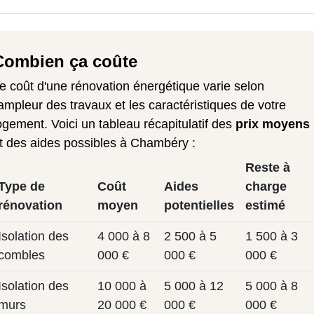
Combien ça coûte
e coût d'une rénovation énergétique varie selon
'ampleur des travaux et les caractéristiques de votre
ogement. Voici un tableau récapitulatif des
prix moyens
t des aides possibles à Chambéry :
Reste à
Type de
Coût
Aides
charge
rénovation
moyen
potentielles
estimé
Isolation des
4 000 à 8
2 500 à 5
1 500 à 3
combles
000 €
000 €
000 €
Isolation des
10 000 à
5 000 à 12
5 000 à 8
murs
20 000 €
000 €
000 €