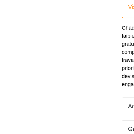
Vi
Chaq
faib
gratu
compl
trava
prior
devis
enga
Ac
Ga