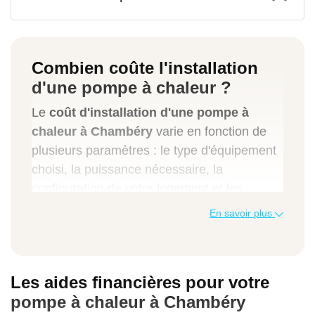
Combien coûte l'installation
d'une pompe à chaleur ?
Le
coût d'installation d'une pompe à
chaleur à Chambéry
varie en fonction de
plusieurs paramètres : le type d'équipement
choisi, la puissance nécessaire, la
configuration de votre logement et les
travaux annexes éventuellement requis. Le
En savoir plus
tableau ci-dessous présente les fourchettes
de prix moyens constatés à Chambéry et
dans ses environs.
Les aides financières pour votre
PAC air-air
pompe à chaleur à Chambéry