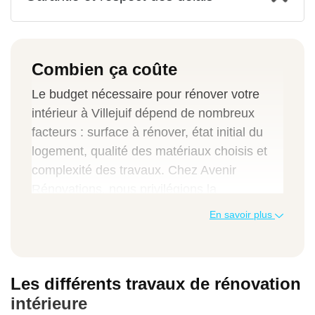
Combien ça coûte
Le budget nécessaire pour rénover votre
intérieur à Villejuif dépend de nombreux
facteurs : surface à rénover, état initial du
logement, qualité des matériaux choisis et
complexité des travaux. Chez Avenir
Rénovations, nous privilégions la
transparence en vous proposant des tarifs
En savoir plus
clairs et détaillés, adaptés à la réalité de
votre projet.
Les différents travaux de rénovation
Pour vous aider à estimer le budget à
intérieure
prévoir pour vos travaux de rénovation