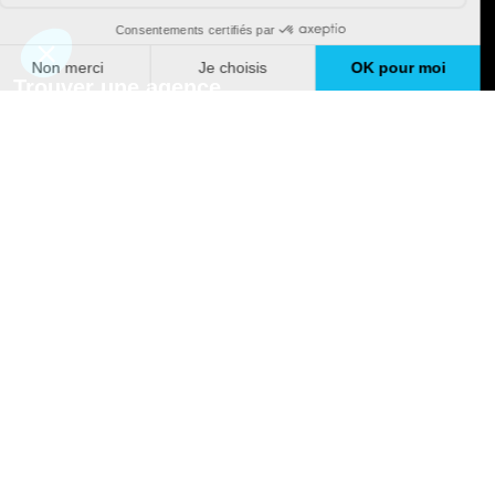
Villejuif (94)
Aide rénovation énergétique à Villejuif (94)
Aide pose de fenêtre à Villejuif (94)
Trouver une agence
Aide isolation extérieure à Villejuif (94)
Aide isolation de combles à Villejuif (94)
GO
Diagnostic énergétique à Villejuif (94)
Boutique en ligne
Pourquoi Avenir Rénovations
Chiffrer votre projet
Nos conseils
À propos d'Avenir Rénovations
Informations complémentaires