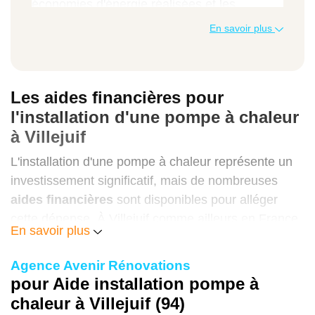
économies d'énergie réalisées et les
diverses aides financières disponibles. Voici
En savoir plus
un aperçu des coûts moyens pour une
installation à Villejuif.
PAC air-air
Les aides financières pour
l'installation d'une pompe à chaleur
7 000 € - 12 000 €
à Villejuif
3 500 € - 8 000 €
L'installation d'une pompe à chaleur représente un
500 € - 900 €
investissement significatif, mais de nombreuses
aides financières
sont disponibles pour alléger
4 à 9 ans
cette dépense. À Villejuif comme ailleurs en France,
En savoir plus
ces dispositifs encouragent la transition énergétique
et rendent ces équipements performants plus
Agence Avenir Rénovations
PAC air-eau
accessibles.
pour Aide installation pompe à
10 000 € - 16 000 €
chaleur à Villejuif (94)
MaPrimeRénov' : l'aide principale de l'État