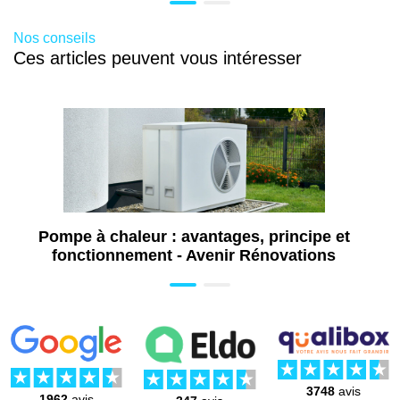
Pose de volet à Villejuif (94)
Pose de store banne à Villejuif (94)
Nos conseils
Ces articles peuvent vous intéresser
Pose de portail à Villejuif (94)
Pose de fenêtre à Villejuif (94)
Pose de porte à Villejuif (94)
Pose de baie vitrée à Villejuif (94)
Isolation par l'extérieur à Villejuif (94)
Isolation mur intérieur à Villejuif (94)
Installation poêle à granulés à Villejuif (94)
Pompe à chaleur : avantages, principe et
Installation poêle à bois à Villejuif (94)
fonctionnement - Avenir Rénovations
Installation panneau solaire à Villejuif (94)
Installation pompe à chaleur à Villejuif (94)
Travaux d'aménagement de salle de bains
PMR à Villejuif (94)
Aménagement salle de bains senior à
3748
avis
Villejuif (94)
1962
avis