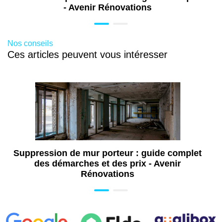
Labège - Toulouse (31)
- Avenir Rénovations
Travaux de rénovation de maison à
Labège - Toulouse (31)
Nos conseils
Ces articles peuvent vous intéresser
Suppression de mur porteur : guide complet
des démarches et des prix - Avenir
Rénovations