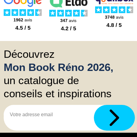
3748
avis
1962
avis
347
avis
4.8 / 5
4.5 / 5
4.2 / 5
Découvrez
Mon Book Réno 2026,
un catalogue de
conseils et inspirations