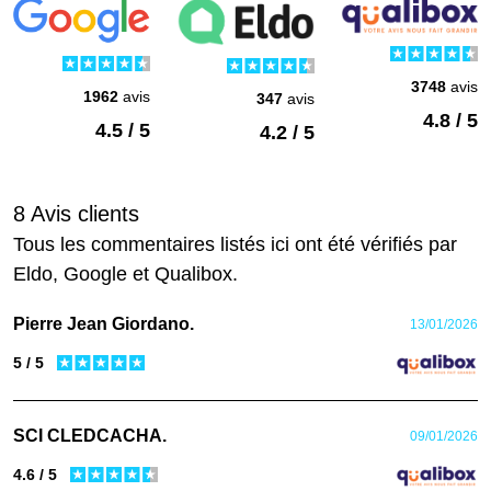
3748
avis
1962
avis
347
avis
4.8 / 5
4.5 / 5
4.2 / 5
8 Avis clients
Tous les commentaires listés ici ont été vérifiés par
Eldo, Google et Qualibox.
Pierre Jean Giordano.
13/01/2026
5 / 5
SCI CLEDCACHA.
09/01/2026
4.6 / 5