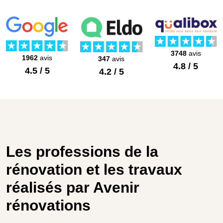
3748
avis
1962
avis
347
avis
4.8 / 5
4.5 / 5
4.2 / 5
Les professions de la
rénovation et les travaux
réalisés par Avenir
rénovations