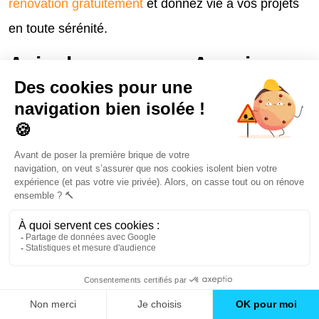
rénovation gratuitement
et donnez vie à vos projets
en toute sérénité.
Avis des agences Avenir
Rénovations
3748
avis
1962
avis
347
avis
4.8 / 5
4.5 / 5
4.2 / 5
26 Avis clients
Tous les commentaires listés ici ont été vérifiés par
Eldo, Google et Qualibox.