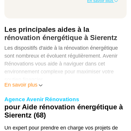
En savoir plus
Isolation des combles (100m²)
8 000 €
Les principales aides à la
4 500 € (MaPrimeRénov' + CEE)
rénovation énergétique à Sierentz
3 500 €
Les dispositifs d'aide à la rénovation énergétique
sont nombreux et évoluent régulièrement. Avenir
Rénovations vous aide à naviguer dans cet
environnement complexe pour maximiser votre
Isolation murs par l'extérieur (120m²)
soutien financier.
22 000 €
En savoir plus
MaPrimeRénov' : l'aide principale pour vos
8 000 € (MaPrimeRénov' + CEE + aides
Agence Avenir Rénovations
travaux d'économie d'énergie
locales)
pour Aide rénovation énergétique à
MaPrimeRénov'
constitue le dispositif d'aide central
Sierentz (68)
14 000 €
pour financer vos
travaux de rénovation
énergétique
. Cette subvention de l'État est
Un expert pour prendre en charge vos projets de