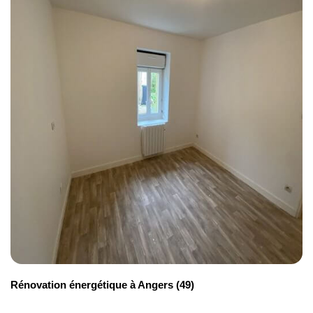
facilement à ce financement complémentaire.
L'éco-prêt à taux zéro pour financer le reste à
charge
L'
éco-prêt à taux zéro
constitue une solution de
financement avantageuse pour couvrir le reste à
charge de vos travaux. Ce prêt sans intérêt peut
atteindre 50 000 € pour un bouquet de travaux
performant. Sa durée de remboursement s'étend
jusqu'à 20 ans, ce qui limite l'impact sur votre
budget mensuel.
Les conseillers d'Avenir Rénovations vous
accompagnent dans la préparation de votre dossier
de demande auprès des établissements bancaires
Rénovation énergétique à Angers (49)
partenaires. Ils s'assurent que votre projet respecte
les conditions techniques requises et rassemblent