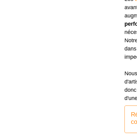
avant
augme
perf
néces
Notr
dans 
impec
Nous
d'art
donc 
d'une
Ré
co