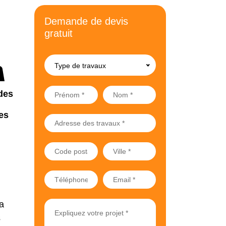
Demande de devis
gratuit
Type de travaux
des
es
a
s