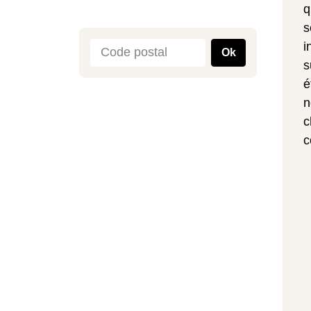
q
s
i
Ok
s
é
n
c
c