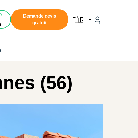
0
Demande devis
🇫🇷
gratuit
t
s
nnes (56)