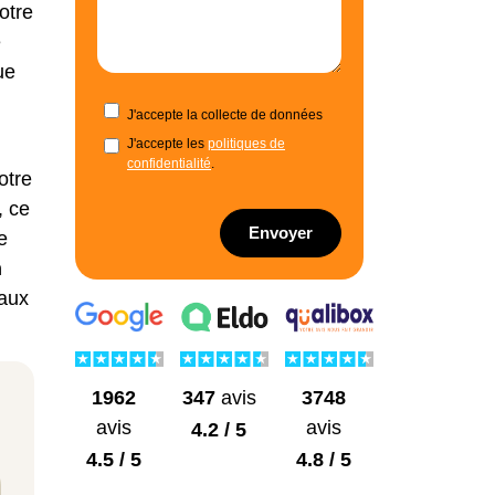
votre
e
ue
J'accepte la collecte de données
J'accepte les
politiques de
confidentialité
.
otre
, ce
Envoyer
e
n
iaux
1962
3748
347
avis
avis
avis
4.2 / 5
4.5 / 5
4.8 / 5