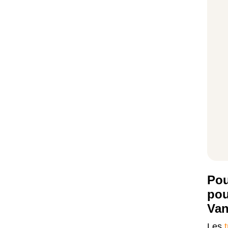
Pou
pou
Van
Les