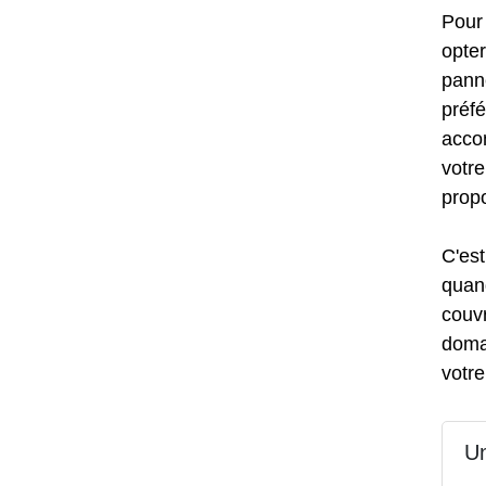
Pou
opte
panne
préfé
acco
votre
propo
C'est
quan
couvr
domai
votre
Un