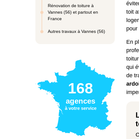
évite
Rénovation de toiture à
toit
af
Vannes (56) et partout en
France
loge
pour 
Autres travaux à Vannes (56)
En pl
prof
toitu
qui é
de t
168
ardo
impe
agences
à votre service
C