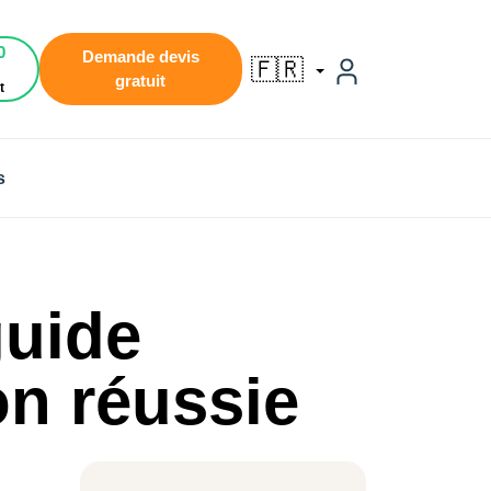
0
Demande devis
🇫🇷
gratuit
t
s
guide
on réussie