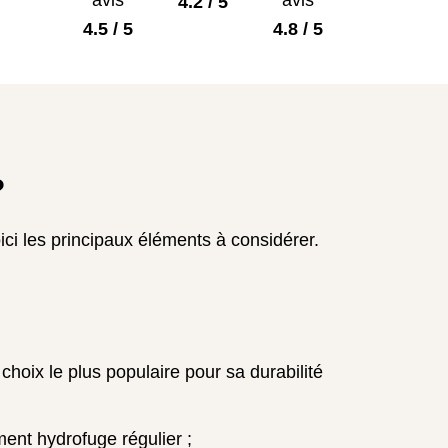
avis
avis
4.2 / 5
4.5 / 5
4.8 / 5
?
oici les principaux éléments à considérer.
 choix le plus populaire pour sa durabilité
ment hydrofuge régulier ;