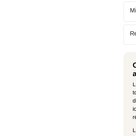
Mi
Re
L
t
d
i
r
L