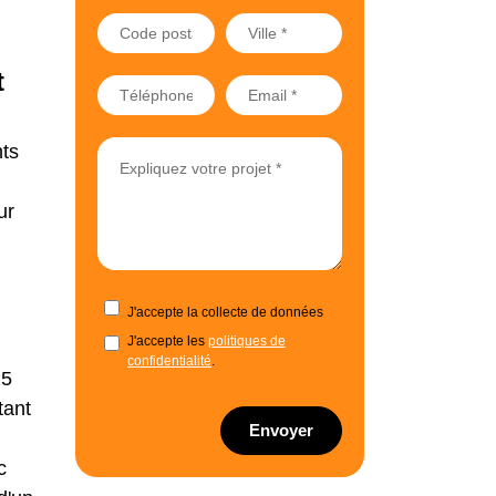
t
nts
ur
J'accepte la collecte de données
J'accepte les
politiques de
confidentialité
.
25
tant
Envoyer
c