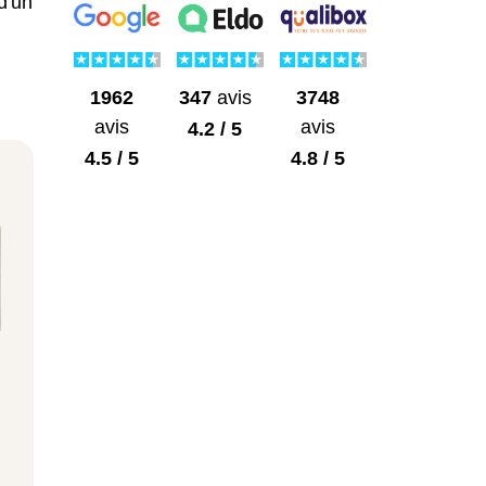
d'un
1962
3748
347
avis
avis
avis
4.2 / 5
4.5 / 5
4.8 / 5