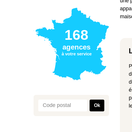
une p
appar
maiso
168
agences
à votre service
P
d
d
é
p
Ok
l