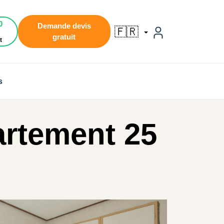
0
Demande devis
🇫🇷
gratuit
t
s
artement 25