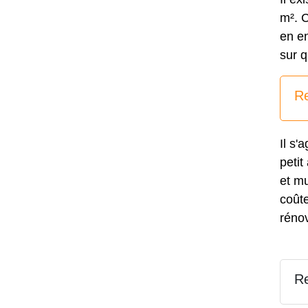
m². 
en en
sur 
Re
Il s'
petit
et mu
coûte
réno
Re