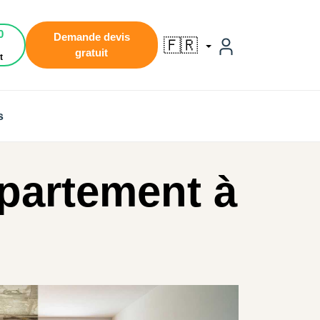
0
Demande devis
🇫🇷
gratuit
t
s
ppartement à