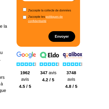
J'accepte la collecte de données
J'accepte les
politiques de
confidentialité
.
e la
Envoyer
au
.
1962
3748
347
avis
ors
avis
avis
4.2 / 5
 à
4.5 / 5
4.8 / 5
aque