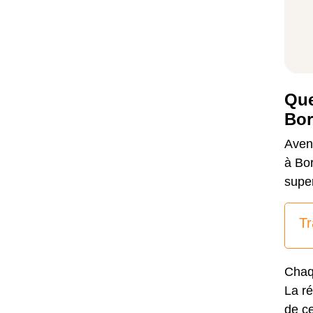
Que
Bor
Aveni
à Bor
super
Tr
Chaqu
La
r
de ce