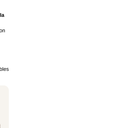
la
ion
bles