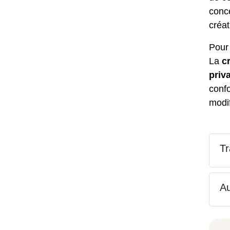
conce
créat
Pou
La
c
priv
conf
modif
Tr
Au