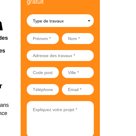
gratuit
Type de travaux
des
es
r
dans
nce