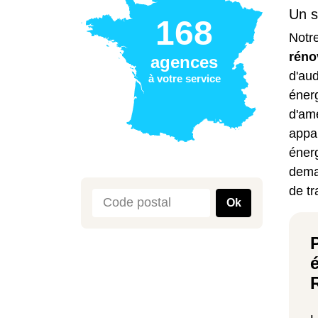
Un s
168
Notr
réno
agences
d'aud
à votre service
énerg
d'amé
appar
énerg
dema
de tr
Ok